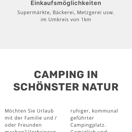
Einkaufsmöglichkeiten
Supermärkte, Bäckerei, Metzgerei usw.
im Umkreis von 1km
CAMPING IN
SCHÖNSTER NATUR
Möchten Sie Urlaub
ruhiger, kommunal
mit der Familie und /
geführter
oder Freunden
Campingplatz.
machen? Verbringen
Gemütlich und