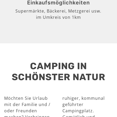
Einkaufsmöglichkeiten
Supermärkte, Bäckerei, Metzgerei usw.
im Umkreis von 1km
CAMPING IN
SCHÖNSTER NATUR
Möchten Sie Urlaub
ruhiger, kommunal
mit der Familie und /
geführter
oder Freunden
Campingplatz.
machen? Verbringen
Gemütlich und