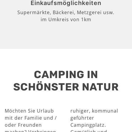
Einkaufsmöglichkeiten
Supermärkte, Bäckerei, Metzgerei usw.
im Umkreis von 1km
CAMPING IN
SCHÖNSTER NATUR
Möchten Sie Urlaub
ruhiger, kommunal
mit der Familie und /
geführter
oder Freunden
Campingplatz.
machen? Verbringen
Gemütlich und