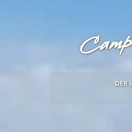
Campi
DER i