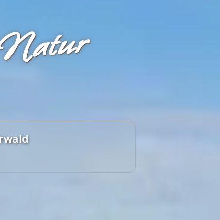
 Natur
erwald