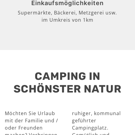
Einkaufsmöglichkeiten
Supermärkte, Bäckerei, Metzgerei usw.
im Umkreis von 1km
CAMPING IN
SCHÖNSTER NATUR
Möchten Sie Urlaub
ruhiger, kommunal
mit der Familie und /
geführter
oder Freunden
Campingplatz.
machen? Verbringen
Gemütlich und