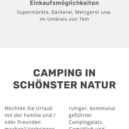
Einkaufsmöglichkeiten
Supermärkte, Bäckerei, Metzgerei usw.
im Umkreis von 1km
CAMPING IN
SCHÖNSTER NATUR
Möchten Sie Urlaub
ruhiger, kommunal
mit der Familie und /
geführter
oder Freunden
Campingplatz.
machen? Verbringen
Gemütlich und