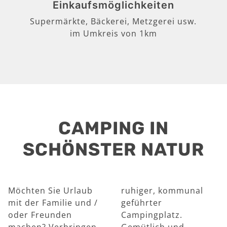
Einkaufsmöglichkeiten
Supermärkte, Bäckerei, Metzgerei usw.
im Umkreis von 1km
CAMPING IN
SCHÖNSTER NATUR
Möchten Sie Urlaub
ruhiger, kommunal
mit der Familie und /
geführter
oder Freunden
Campingplatz.
machen? Verbringen
Gemütlich und