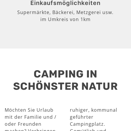
Einkaufsmöglichkeiten
Supermärkte, Bäckerei, Metzgerei usw.
im Umkreis von 1km
CAMPING IN
SCHÖNSTER NATUR
Möchten Sie Urlaub
ruhiger, kommunal
mit der Familie und /
geführter
oder Freunden
Campingplatz.
machen? Verbringen
Gemütlich und