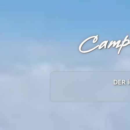
Campi
DER i