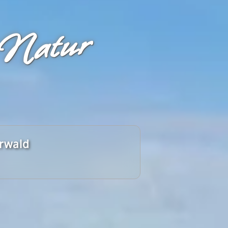
 Natur
erwald