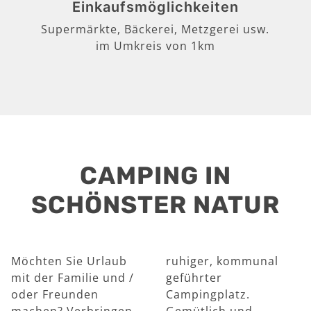
Einkaufsmöglichkeiten
Supermärkte, Bäckerei, Metzgerei usw.
im Umkreis von 1km
CAMPING IN
SCHÖNSTER NATUR
Möchten Sie Urlaub
ruhiger, kommunal
mit der Familie und /
geführter
oder Freunden
Campingplatz.
machen? Verbringen
Gemütlich und