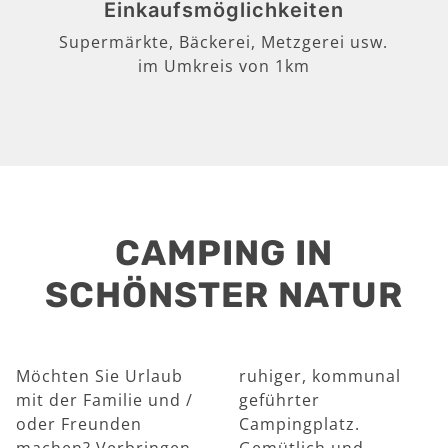
Einkaufsmöglichkeiten
Supermärkte, Bäckerei, Metzgerei usw.
im Umkreis von 1km
CAMPING IN
SCHÖNSTER NATUR
Möchten Sie Urlaub
ruhiger, kommunal
mit der Familie und /
geführter
oder Freunden
Campingplatz.
machen? Verbringen
Gemütlich und