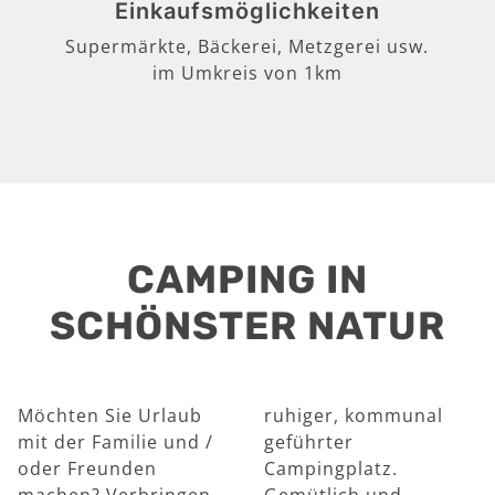
Einkaufsmöglichkeiten
Supermärkte, Bäckerei, Metzgerei usw.
im Umkreis von 1km
CAMPING IN
SCHÖNSTER NATUR
Möchten Sie Urlaub
ruhiger, kommunal
mit der Familie und /
geführter
oder Freunden
Campingplatz.
machen? Verbringen
Gemütlich und