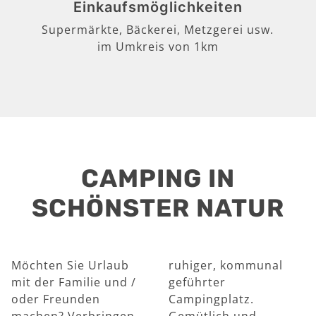
Einkaufsmöglichkeiten
Supermärkte, Bäckerei, Metzgerei usw.
im Umkreis von 1km
CAMPING IN
SCHÖNSTER NATUR
Möchten Sie Urlaub
ruhiger, kommunal
mit der Familie und /
geführter
oder Freunden
Campingplatz.
machen? Verbringen
Gemütlich und