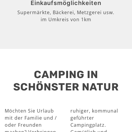
Einkaufsmöglichkeiten
Supermärkte, Bäckerei, Metzgerei usw.
im Umkreis von 1km
CAMPING IN
SCHÖNSTER NATUR
Möchten Sie Urlaub
ruhiger, kommunal
mit der Familie und /
geführter
oder Freunden
Campingplatz.
machen? Verbringen
Gemütlich und