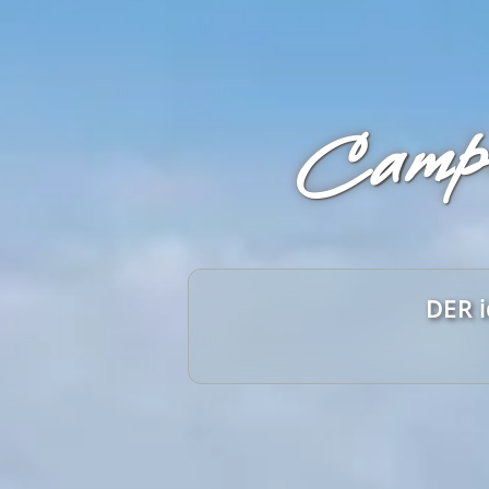
Campi
DER i