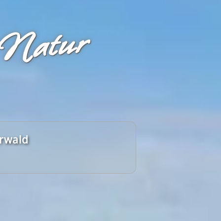
 Natur
erwald