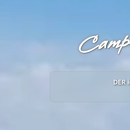
Campi
DER i