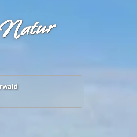
 Natur
erwald