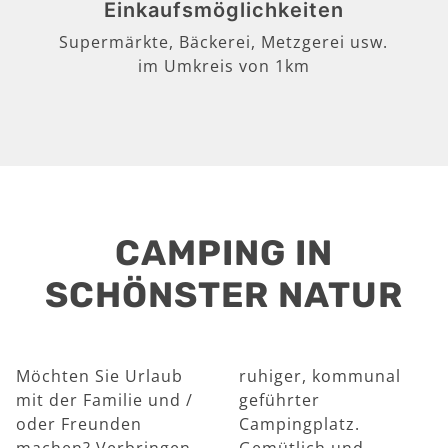
Einkaufsmöglichkeiten
Supermärkte, Bäckerei, Metzgerei usw.
im Umkreis von 1km
CAMPING IN
SCHÖNSTER NATUR
Möchten Sie Urlaub
ruhiger, kommunal
mit der Familie und /
geführter
oder Freunden
Campingplatz.
machen? Verbringen
Gemütlich und